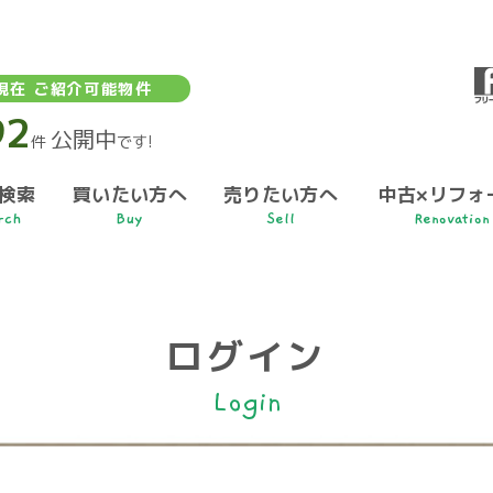
現在 ご紹介可能物件
92
公開中
件
です!
検索
買いたい方へ
売りたい方へ
中古×リフォ
rch
Buy
Sell
Renovation
ログイン
Login