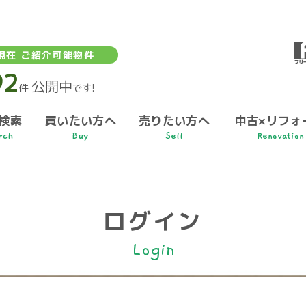
現在 ご紹介可能物件
92
公開中
件
です!
検索
買いたい方へ
売りたい方へ
中古×リフォ
rch
Buy
Sell
Renovation
ログイン
Login