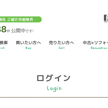
現在 ご紹介可能物件
88
公開中
件
です!
検索
買いたい方へ
売りたい方へ
中古×リフォ
rch
Buy
Sell
Renovation
ログイン
Login