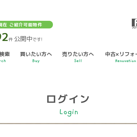
現在 ご紹介可能物件
92
公開中
件
です!
検索
買いたい方へ
売りたい方へ
中古×リフォ
rch
Buy
Sell
Renovation
ログイン
Login