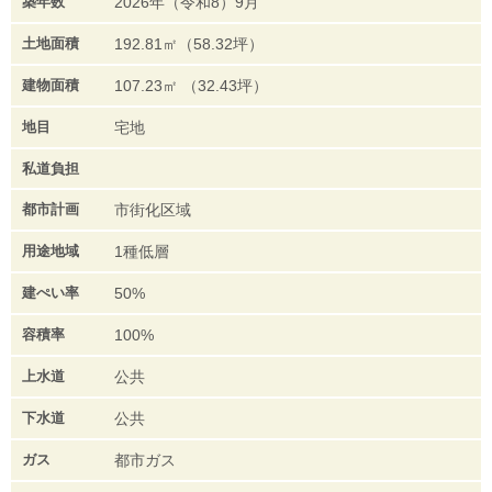
築年数
2026年（令和8）9月
土地面積
192.81㎡（58.32坪）
建物面積
107.23㎡ （32.43坪）
地目
宅地
私道負担
都市計画
市街化区域
用途地域
1種低層
建ぺい率
50%
容積率
100%
上水道
公共
下水道
公共
ガス
都市ガス