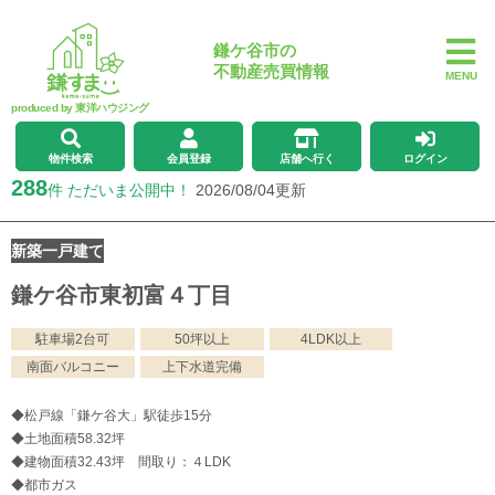
鎌ケ谷市の
不動産売買情報
MENU
produced by 東洋ハウジング
物件検索
会員登録
店舗へ行く
ログイン
288
件 ただいま公開中！
2026/08/04更新
新築一戸建て
鎌ケ谷市東初富４丁目
駐車場2台可
50坪以上
4LDK以上
南面バルコニー
上下水道完備
◆松戸線「鎌ケ谷大」駅徒歩15分
◆土地面積58.32坪
◆建物面積32.43坪 間取り：４LDK
◆都市ガス