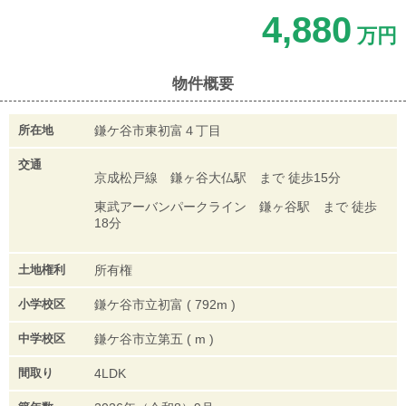
4,880
万円
物件概要
所在地
鎌ケ谷市東初富４丁目
交通
京成松戸線 鎌ヶ谷大仏駅 まで 徒歩15分
東武アーバンパークライン 鎌ヶ谷駅 まで 徒歩
18分
土地権利
所有権
小学校区
鎌ケ谷市立初富 ( 792m )
中学校区
鎌ケ谷市立第五 ( m )
間取り
4LDK