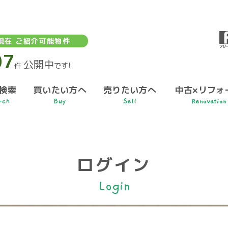
現在 ご紹介可能物件
07
公開中
件
です!
検索
買いたい方へ
売りたい方へ
中古×リフォ
rch
Buy
Sell
Renovation
ログイン
Login